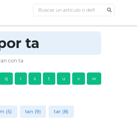
por ta
zan con ta
q
r
s
t
u
v
w
m (5)
tan (9)
tar (8)