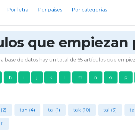
Por letra
Por paises
Por categorías
ulos que empiezan 
a base de datos hay un total de 65 artículos que empie
h
i
j
k
l
m
n
o
p
 (2)
tah (4)
tai (1)
tak (10)
tal (3)
ta
1)