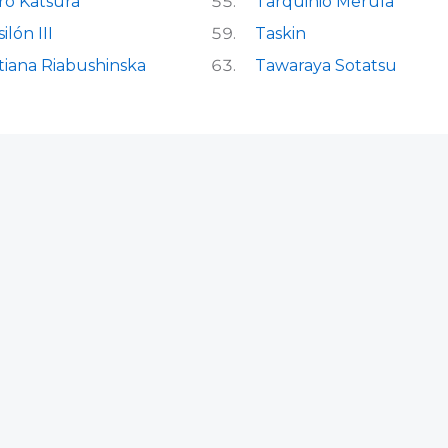
ro Katsura
Tarquinio Merula
ilón III
Taskin
tiana Riabushinska
Tawaraya Sotatsu