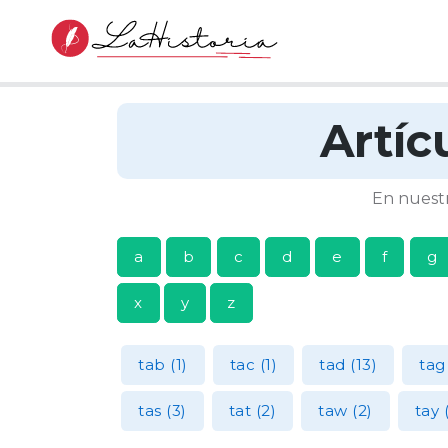
Artíc
En nuestr
a
b
c
d
e
f
g
x
y
z
tab (1)
tac (1)
tad (13)
tag
tas (3)
tat (2)
taw (2)
tay (