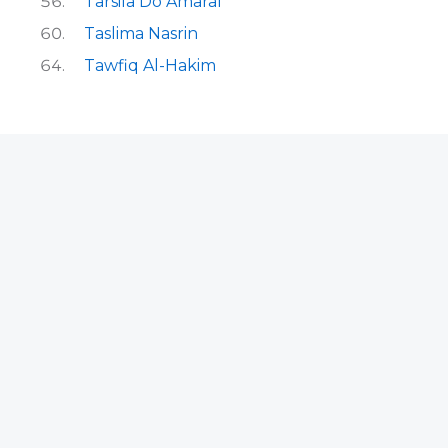
Tarsila Do Amaral
Taslima Nasrin
Tawfiq Al-Hakim