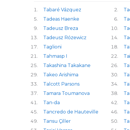
Tabaré Vázquez
Ta
Tadeas Haenke
Ta
Tadeusz Breza
Ta
Tadeusz Rózewicz
Ta
Taglioni
Ta
Tahmasp I
Ta
Takashina Takakane
Ta
Takeo Arishima
Ta
Talcott Parsons
Ta
Tamara Toumanova
Ta
Tan-da
Ta
Tancredo de Hauteville
Ta
Tansu Çiller
Ta