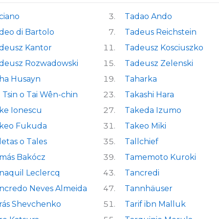
ciano
Tadao Ando
deo di Bartolo
Tadeus Reichstein
deusz Kantor
Tadeusz Kosciuszko
deusz Rozwadowski
Tadeusz Zelenski
ha Husayn
Taharka
i Tsin o Tai Wên-chin
Takashi Hara
ke Ionescu
Takeda Izumo
keo Fukuda
Takeo Miki
letas o Tales
Tallchief
más Bakócz
Tamemoto Kuroki
naquil Leclercq
Tancredi
ncredo Neves Almeida
Tannhäuser
rás Shevchenko
Tarif ibn Malluk