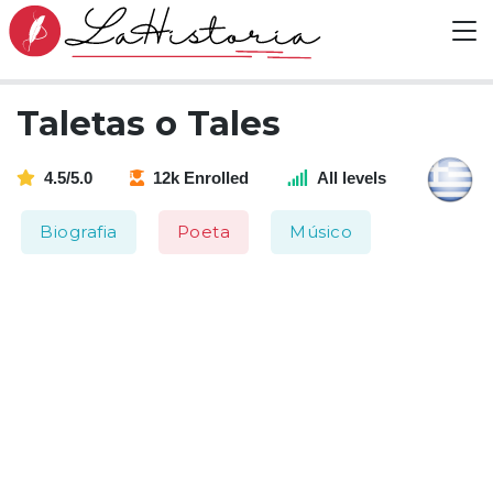
Taletas o Tales
4.5/5.0
12k Enrolled
All levels
Biografia
Poeta
Músico