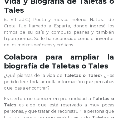
Vida y Biografía de
Taletas o
Tales
(s. VII a.J.C.) Poeta y músico heleno. Natural de
Creta, fue llamado a Esparta, donde ingresó los
ritmos de su país y compuso peanes y también
hiporquemas. Se le ha reconocido como el inventor
de los metros peónicos y créticos.
Colabora para ampliar la
biografía de
Taletas o Tales
¿Qué piensas de la vida de
Taletas o Tales
? ¿Has
podido leer toda aquella información que pensabas
que ibas a encontrar?
Es cierto que conocer en profundidad a
Taletas o
Tales
es algo que está reservado a muy pocas
personas, y que tratar de reconstruir la persona que
fue y el modo en que vivió la vida de
Taletas o