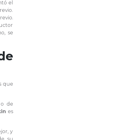
tó el
revio.
revio.
ructor
no, se
de
s que
do de
in
es
or, y
de su