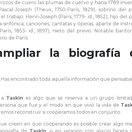
rozos de cuero las plumas de cuervo y hacia 1789 inven
Pascal-Joseph (Theux, 1750-París, 1829), sobrino del p
 trabajo. Henri-Joseph (París, 1779- id., 1852), hijo del p
infónica, canciones, cantatas y óperas, aparte de inst
rís, 1853- id., 1897), nieto del previo. Notable baríto
rio de París.
ampliar la biografía 
¿Has encontrado toda aquella información que pensaba
d a
Taskin
es algo que se reserva a un grupo limita
 persona que fue y el modo en que vivió la vida de
Task
remos reconstruir si cooperamos todos en conjunto.
 que creen en que cooperando es posible crear algo mej
biografía de
Taskin
, o en relación con algún faceta 