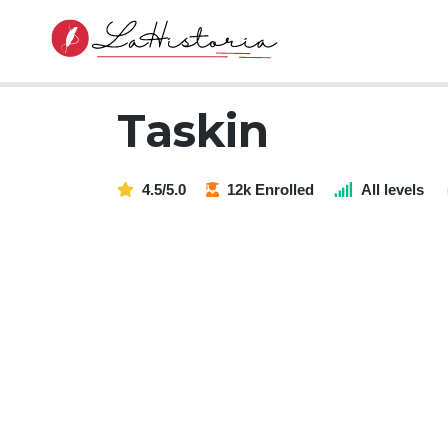
Taskin
4.5/5.0
12k Enrolled
All levels