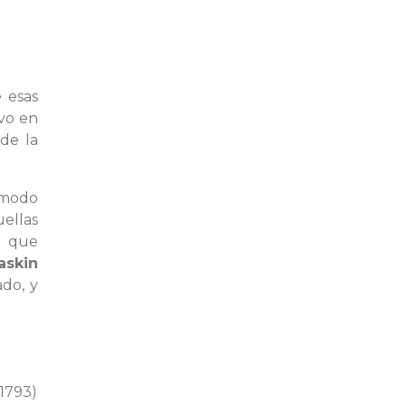
 esas
uvo en
de la
l modo
ellas
o que
askin
do, y
1793)