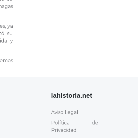
 hagas
es, ya
tó su
ida y
remos
lahistoria.net
Aviso Legal
Política de
Privacidad