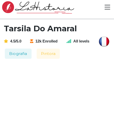
Tarsila Do Amaral
4.5/5.0
12k Enrolled
All levels
Biografia
Pintora