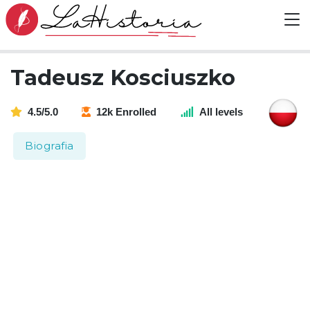
Tadeusz Kosciuszko
4.5/5.0
12k Enrolled
All levels
Biografia