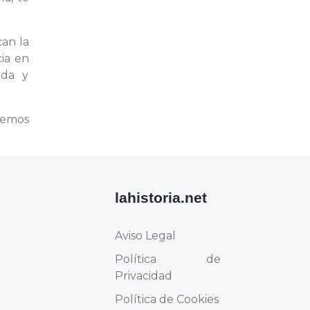
can la
ia en
ida y
remos
lahistoria.net
Aviso Legal
Política de
Privacidad
Política de Cookies