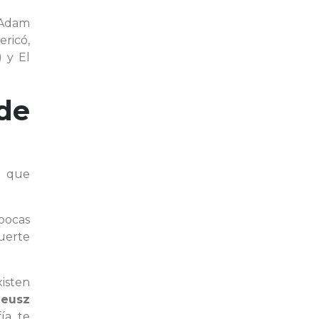
 (Adam
ericó,
) y El
de
n que
pocas
uerte
isten
eusz
ía, te