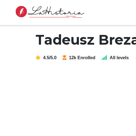
Tadeusz Brez
4.5/5.0
12k Enrolled
All levels