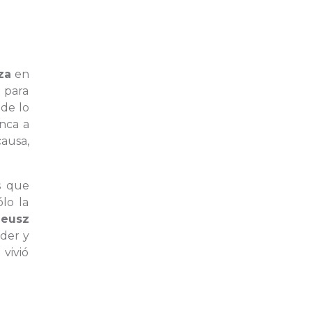
za
en
 para
de lo
nca a
ausa,
s que
lo la
eusz
der y
vivió