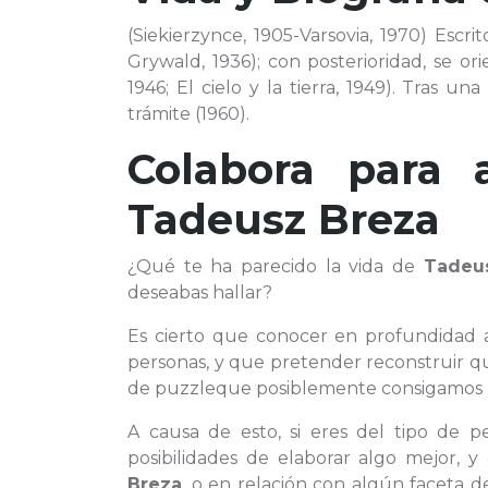
(Siekierzynce, 1905-Varsovia, 1970) Esc
Grywald, 1936); con posterioridad, se ori
1946; El cielo y la tierra, 1949). Tras u
trámite (1960).
Colabora para 
Tadeusz Breza
¿Qué te ha parecido la vida de
Tadeu
deseabas hallar?
Es cierto que conocer en profundidad
personas, y que pretender reconstruir q
de puzzleque posiblemente consigamos r
A causa de esto, si eres del tipo de 
posibilidades de elaborar algo mejor, y
Breza
, o en relación con algún faceta d