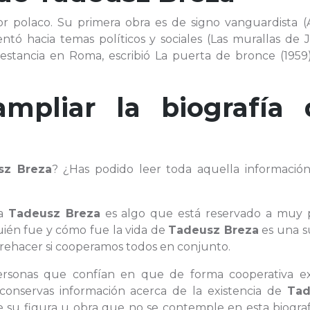
ritor polaco. Su primera obra es de signo vanguardista
entó hacia temas políticos y sociales (Las murallas de J
na estancia en Roma, escribió La puerta de bronce (1959
ampliar la biografía 
sz Breza
? ¿Has podido leer toda aquella informació
 a
Tadeusz Breza
es algo que está reservado a muy 
uién fue y cómo fue la vida de
Tadeusz Breza
es una s
ehacer si cooperamos todos en conjunto.
personas que confían en que de forma cooperativa ex
 conservas información acerca de la existencia de
Tad
e su figura u obra que no se contemple en esta biograf