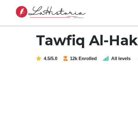
Tawfiq Al-Ha
4.5/5.0
12k Enrolled
All levels