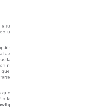
s a su
odo u
q Al-
ra fue
huella
on ni
 que,
rarse
s que
lo la
awfiq