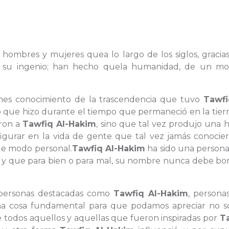
s hombres y mujeres quea lo largo de los siglos, gracia
s o su ingenio; han hecho quela humanidad, de un m
enes conocimiento de la trascendencia que tuvo
Tawfi
lo que hizo durante el tiempo que permaneció en la tier
aron a
Tawfiq Al-Hakim
, sino que tal vez produjo una 
rar en la vida de gente que tal vez jamás conocier
e modo personal.
Tawfiq Al-Hakim
ha sido una persona
 y que para bien o para mal, su nombre nunca debe bor
s personas destacadas como
Tawfiq Al-Hakim
, persona
a cosa fundamental para que podamos apreciar no só
 de todos aquellos y aquellas que fueron inspiradas por
T