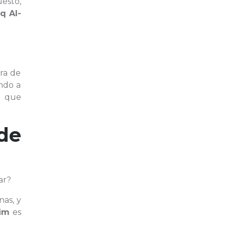
esto,
q Al-
era de
ando a
Tú que
de
ar?
nas, y
im
es