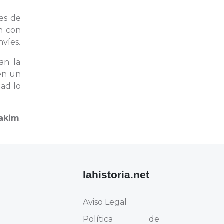
des de
ón con
nvíes.
an la
en un
dad lo
akim
.
lahistoria.net
Aviso Legal
Política de