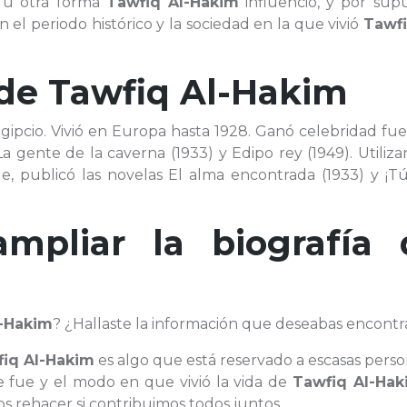
 u otra forma
Tawfiq Al-Hakim
influenció, y por supu
el periodo histórico y la sociedad en la que vivió
Tawfi
 de
Tawfiq Al-Hakim
r egipcio. Vivió en Europa hasta 1928. Ganó celebridad fu
a gente de la caverna (1933) y Edipo rey (1949). Utiliz
ple, publicó las novelas El alma encontrada (1933) y ¡
ampliar la biografía 
l-Hakim
? ¿Hallaste la información que deseabas encontr
iq Al-Hakim
es algo que está reservado a escasas perso
e fue y el modo en que vivió la vida de
Tawfiq Al-Hak
 rehacer si contribuimos todos juntos.