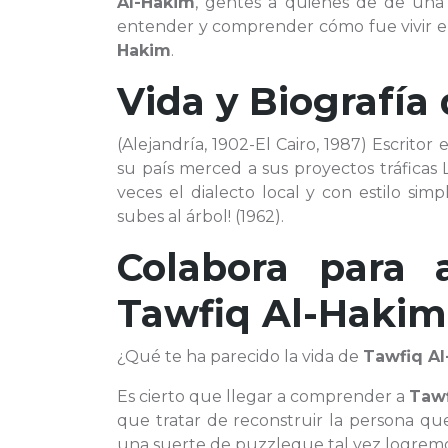
Al-Hakim
, gentes a quienes de de una
entender y comprender cómo fue vivir en 
Hakim
.
Vida y Biografía
(Alejandría, 1902-El Cairo, 1987) Escrito
su país merced a sus proyectos tráficas L
veces el dialecto local y con estilo sim
subes al árbol! (1962).
Colabora para 
Tawfiq Al-Hakim
¿Qué te ha parecido la vida de
Tawfiq A
Es cierto que llegar a comprender a
Tawf
que tratar de reconstruir la persona qu
una suerte de puzzleque tal vez logremos