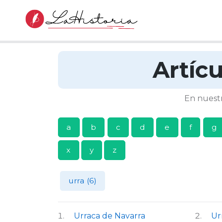
Artíc
En nuestr
a
b
c
d
e
f
g
x
y
z
urra (6)
Urraca de Navarra
Ur