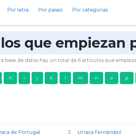
Por letra
Por paises
Por categorías
ulos que empiezan p
a base de datos hay un total de 6 artículos que empiez
h
i
j
k
l
m
n
o
p
raca de Portugal
Urraca Fernández