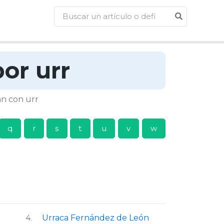
or urr
an con urr
q
r
s
t
u
v
w
Urraca Fernández de León