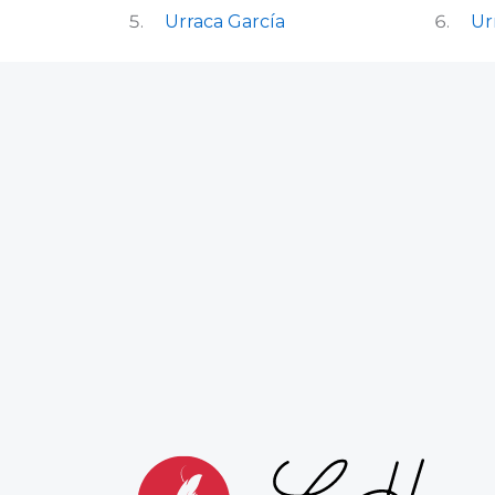
Urraca García
Ur