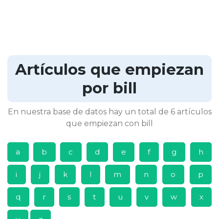
Artículos que empiezan
por bill
En nuestra base de datos hay un total de 6 artículos
que empiezan con bill
a
b
c
d
e
f
g
h
i
j
k
l
m
n
o
p
q
r
s
t
u
v
w
x