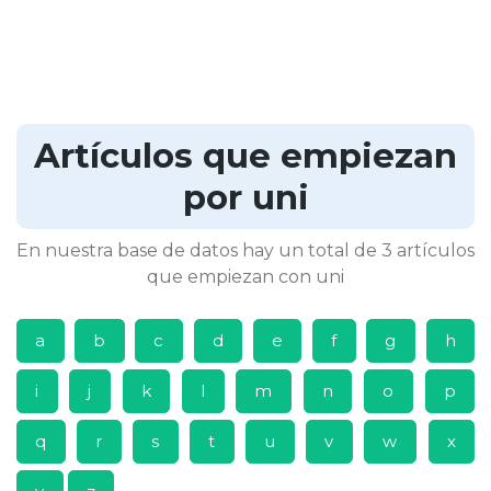
Artículos que empiezan
por uni
En nuestra base de datos hay un total de 3 artículos
que empiezan con uni
a
b
c
d
e
f
g
h
i
j
k
l
m
n
o
p
q
r
s
t
u
v
w
x