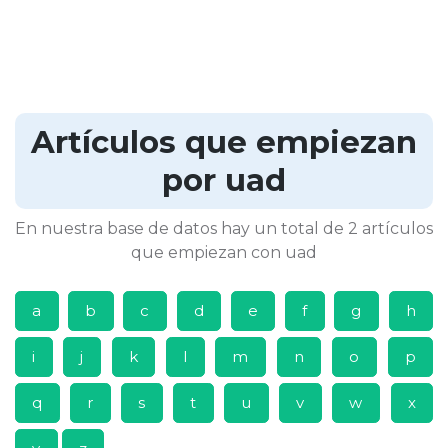
Artículos que empiezan
por uad
En nuestra base de datos hay un total de 2 artículos
que empiezan con uad
a
b
c
d
e
f
g
h
i
j
k
l
m
n
o
p
q
r
s
t
u
v
w
x