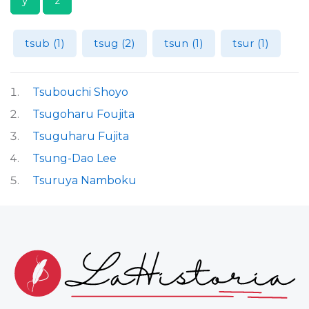
y
z
tsub (1)
tsug (2)
tsun (1)
tsur (1)
Tsubouchi Shoyo
Tsugoharu Foujita
Tsuguharu Fujita
Tsung-Dao Lee
Tsuruya Namboku