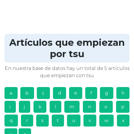
Artículos que empiezan
por tsu
En nuestra base de datos hay un total de 5 artículos
que empiezan con tsu
a
b
c
d
e
f
g
h
i
j
k
l
m
n
o
p
q
r
s
t
u
v
w
x