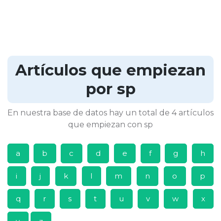
Artículos que empiezan
por sp
En nuestra base de datos hay un total de 4 artículos
que empiezan con sp
a
b
c
d
e
f
g
h
i
j
k
l
m
n
o
p
q
r
s
t
u
v
w
x