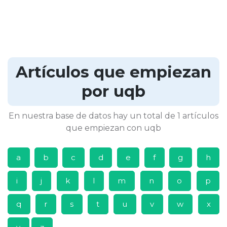
Artículos que empiezan
por uqb
En nuestra base de datos hay un total de 1 artículos
que empiezan con uqb
a
b
c
d
e
f
g
h
i
j
k
l
m
n
o
p
q
r
s
t
u
v
w
x