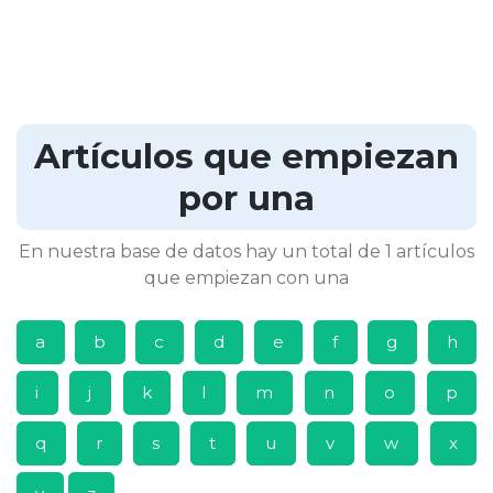
Artículos que empiezan
por una
En nuestra base de datos hay un total de 1 artículos
que empiezan con una
a
b
c
d
e
f
g
h
i
j
k
l
m
n
o
p
q
r
s
t
u
v
w
x