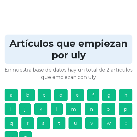
Artículos que empiezan
por uly
En nuestra base de datos hay un total de 2 artículos
que empiezan con uly
a
b
c
d
e
f
g
h
i
j
k
l
m
n
o
p
q
r
s
t
u
v
w
x