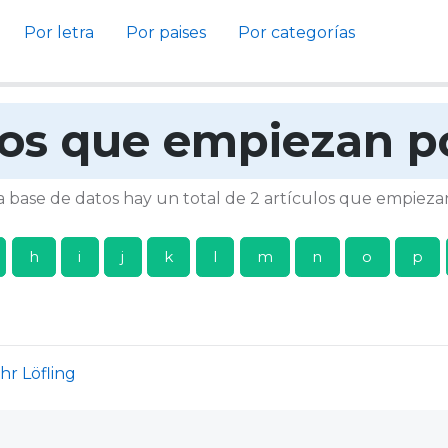
Por letra
Por paises
Por categorías
los que empiezan p
 base de datos hay un total de 2 artículos que empiez
h
i
j
k
l
m
n
o
p
hr Löfling