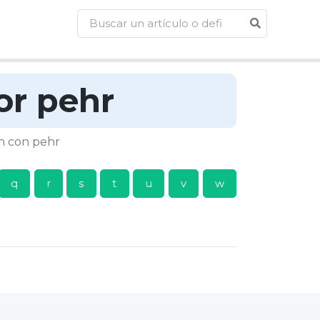
or pehr
an con pehr
q
r
s
t
u
v
w