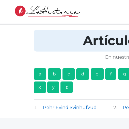
Artícu
En nuestra
a
b
c
d
e
f
g
x
y
z
Pehr Evind Svinhufvud
Pe