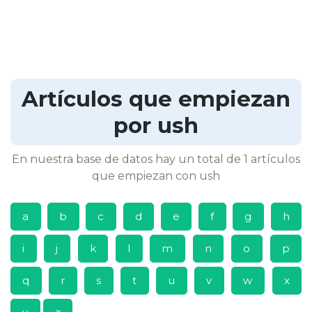
Artículos que empiezan
por ush
En nuestra base de datos hay un total de 1 artículos
que empiezan con ush
a
b
c
d
e
f
g
h
i
j
k
l
m
n
o
p
q
r
s
t
u
v
w
x