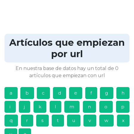
Artículos que empiezan
por url
En nuestra base de datos hay un total de 0
artículos que empiezan con url
a
b
c
d
e
f
g
h
i
j
k
l
m
n
o
p
q
r
s
t
u
v
w
x