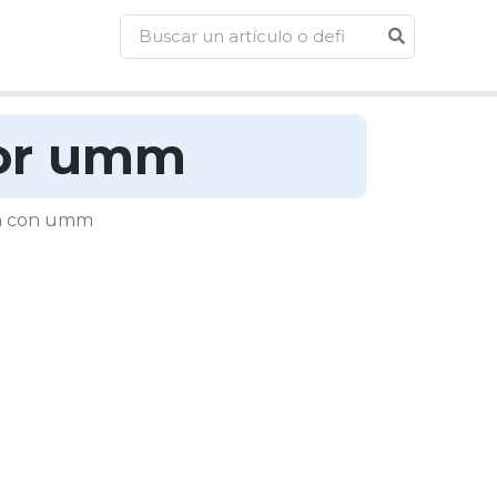
por umm
an con umm