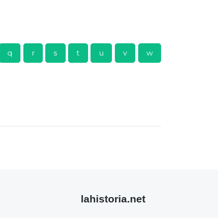
q
r
s
t
u
v
w
lahistoria.net