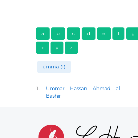
a
b
c
d
e
f
g
x
y
z
umma (1)
Ummar Hassan Ahmad al-
Bashir