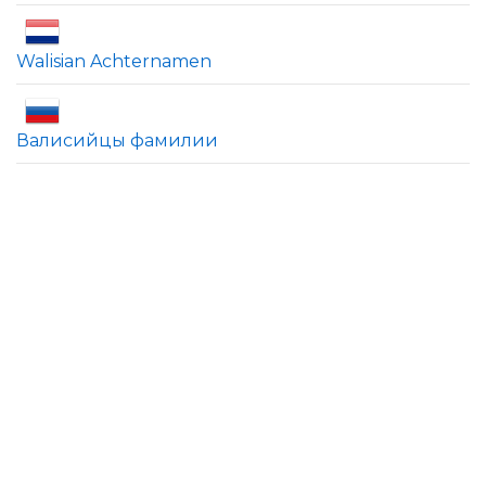
Walisian Achternamen
Валисийцы фамилии