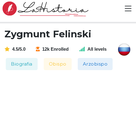
Zygmunt Felinski
4.5/5.0
12k Enrolled
All levels
Biografia
Obispo
Arzobispo