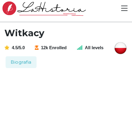
Witkacy
4.5/5.0
12k Enrolled
All levels
Biografia