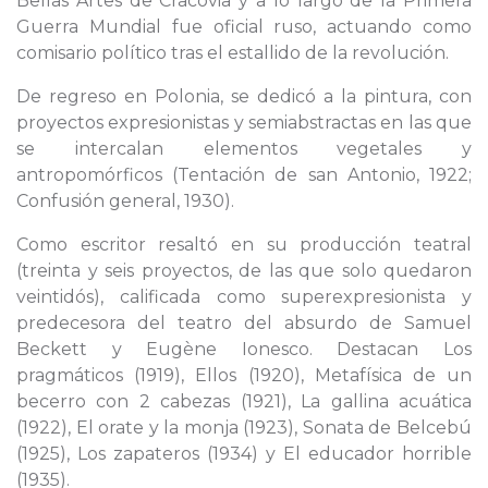
Bellas Artes de Cracovia y a lo largo de la Primera
Guerra Mundial fue oficial ruso, actuando como
comisario político tras el estallido de la revolución.
De regreso en Polonia, se dedicó a la pintura, con
proyectos expresionistas y semiabstractas en las que
se intercalan elementos vegetales y
antropomórficos (Tentación de san Antonio, 1922;
Confusión general, 1930).
Como escritor resaltó en su producción teatral
(treinta y seis proyectos, de las que solo quedaron
veintidós), calificada como superexpresionista y
predecesora del teatro del absurdo de Samuel
Beckett y Eugène Ionesco. Destacan Los
pragmáticos (1919), Ellos (1920), Metafísica de un
becerro con 2 cabezas (1921), La gallina acuática
(1922), El orate y la monja (1923), Sonata de Belcebú
(1925), Los zapateros (1934) y El educador horrible
(1935).