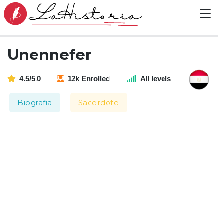
Unennefer
4.5/5.0
12k Enrolled
All levels
Biografia
Sacerdote