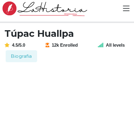
Túpac Huallpa
4.5/5.0
12k Enrolled
All levels
Biografia