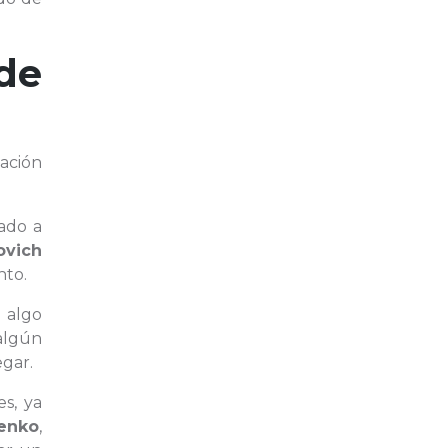
de
mación
ado a
ovich
nto.
 algo
 algún
egar.
s, ya
senko
,