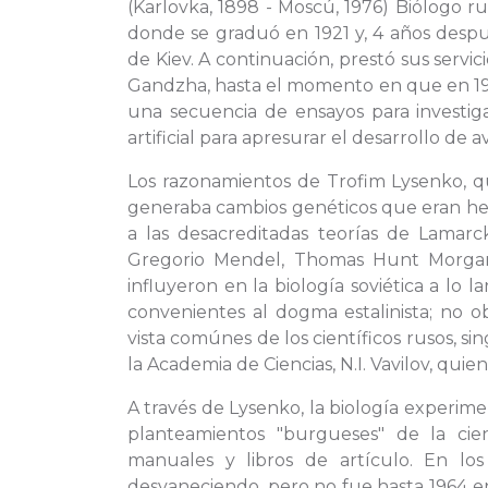
(Karlovka, 1898 - Moscú, 1976) Biólogo r
donde se graduó en 1921 y, 4 años despué
de Kiev. A continuación, prestó sus servi
Gandzha, hasta el momento en que en 192
una secuencia de ensayos para investiga
artificial para apresurar el desarrollo de a
Los razonamientos de Trofim Lysenko, qu
generaba cambios genéticos que eran h
a las desacreditadas teorías de Lamarc
Gregorio Mendel, Thomas Hunt Morgan 
influyeron en la biología soviética a lo
convenientes al dogma estalinista; no 
vista comúnes de los científicos rusos, s
la Academia de Ciencias, N.I. Vavilov, quie
A través de Lysenko, la biología experi
planteamientos "burgueses" de la cie
manuales y libros de artículo. En los 
desvaneciendo, pero no fue hasta 1964 