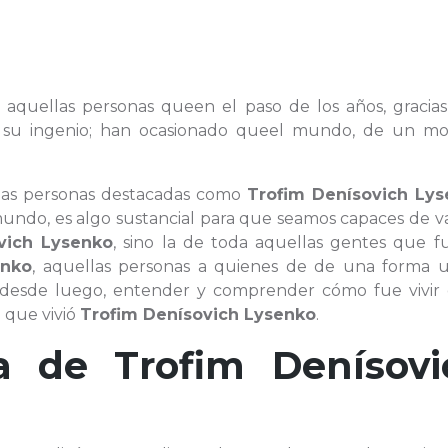
 aquellas personas queen el paso de los años, gracias
 o su ingenio; han ocasionado queel mundo, de un m
 las personas destacadas como
Trofim Denísovich Ly
undo, es algo sustancial para que seamos capaces de va
vich Lysenko
, sino la de toda aquellas gentes que f
enko
, aquellas personas a quienes de de una forma u
 desde luego, entender y comprender cómo fue vivir 
a que vivió
Trofim Denísovich Lysenko
.
ía de
Trofim Denísovi