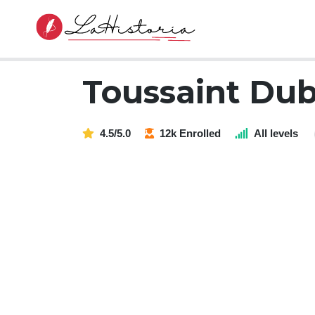
Toussaint Dub
4.5/5.0
12k Enrolled
All levels