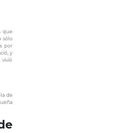
s que
 sólo
s por
ció, y
vivió
ela de
equeña
de