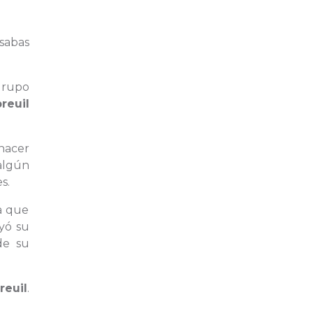
sabas
grupo
reuil
 hacer
algún
s.
ya que
yó su
de su
reuil
.