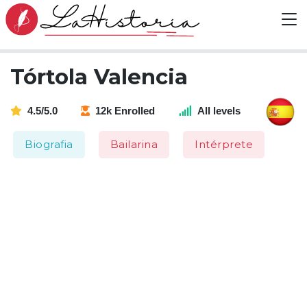
Tórtola Valencia
4.5/5.0
12k Enrolled
All levels
Biografia
Bailarina
Intérprete