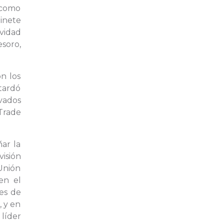
 como
inete
vidad
soro,
n los
 tardó
rvados
 Trade
ñar la
visión
 Unión
en el
es de
, y en
 líder