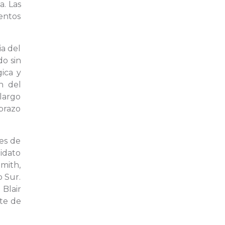
a. Las
entos
ia del
do sin
ica y
n del
 largo
 brazo
es de
didato
mith,
o Sur.
Blair
ste de