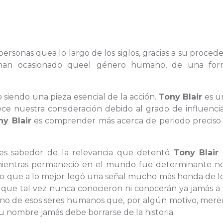
ersonas quea lo largo de los siglos, gracias a su procede
o; han ocasionado queel género humano, de una fo
 siendo una pieza esencial de la acción.
Tony Blair
es u
ece nuestra consideración debido al grado de influenci
ny Blair
es comprender más acerca de periodo preciso 
res sabedor de la relevancia que detentó
Tony Blair
o mientras permaneció en el mundo fue determinante no
ino que a lo mejor legó una señal mucho más honda de l
 que tal vez nunca conocieron ni conocerán ya jamás a
no de esos seres humanos que, por algún motivo, mere
su nombre jamás debe borrarse de la historia.