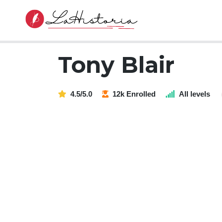
Tony Blair
4.5/5.0
12k Enrolled
All levels