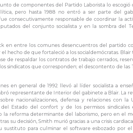
njunto de componentes del Partido Laborista lo escogió
lítica, pero hasta 1988 no entró a ser parte del gab
fue consecutivamente responsable de coordinar la acti
putados del conjunto socialista y en la sombra del Te
ock en entre los comunes desencuentros del partido co
 el hecho de que fortaleció a los socialdemócratas. Blair
se de respaldar los contratos de trabajo cerrados, rese
 los sindicatos que corresponden; el descontento de las
nes en general de 1992 llevó al líder socialista a ense
ró representante de Interior del gabinete a Blair. La re
s sobre nacionalizaciones, defensa y relaciones con la
 del Estado del confort y de los permisos sindicales 
 la reforma determinante del laborismo, pero en el m
as su decisión, Smith murió gracias a una crisis cardiaca
su sustituto para culminar el software esbozado por el