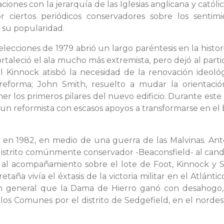
iones con la jerarquía de las Iglesias anglicana y católic
r ciertos periódicos conservadores sobre los sentimi
n su popularidad.
elecciones de 1979 abrió un largo paréntesis en la histor
ortaleció el ala mucho más extremista, pero dejó al parti
l Kinnock atisbó la necesidad de la renovación ideológ
 reforma; John Smith, resuelto a mudar la orientació
r los primeros pilares del nuevo edificio. Durante este
 un reformista con escasos apoyos a transformarse en el
e en 1982, en medio de una guerra de las Malvinas. Ant
 distrito comúnmente conservador -Beaconsfield- al can
al acompañamiento sobre el lote de Foot, Kinnock y S
taña vivía el éxtasis de la victoria militar en el Atlántic
en general que la Dama de Hierro ganó con desahogo, 
 los Comunes por el distrito de Sedgefield, en el norde