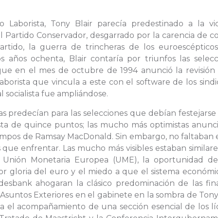
Laborista, Tony Blair parecía predestinado a la vict
el Partido Conservador, desgarrado por la carencia de c
artido, la guerra de trincheras de los euroescépticos
 años ochenta, Blair contaría por triunfos las selecc
unque en el mes de octubre de 1994 anunció la revisión
aborista que vincula a este con el software de los sindi
l socialista fue ampliándose.
 predecían para las selecciones que debían festejarse 
sta de quince puntos; las mucho más optimistas anunc
tiempos de Ramsay MacDonald. Sin embargo, no faltaban 
s que enfrentar. Las mucho más visibles estaban similar
la Unión Monetaria Europea (UME), la oportunidad d
yor gloria del euro y el miedo a que el sistema económ
desbank ahogaran la clásico predominación de las fin
 Asuntos Exteriores en el gabinete en la sombra de Tony
a el acompañamiento de una sección esencial de los lí