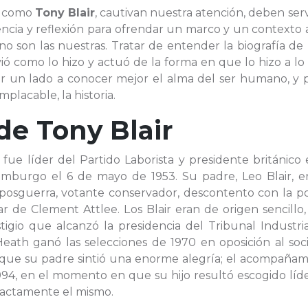
e, como
Tony Blair
, cautivan nuestra atención, deben ser
ia y reflexión para ofrendar un marco y un contexto a
 no son las nuestras. Tratar de entender la biografía de
vió como lo hizo y actuó de la forma en que lo hizo a lo
or un lado a conocer mejor el alma del ser humano, y p
placable, la historia.
 de
Tony Blair
 fue líder del Partido Laborista y presidente británico
imburgo el 6 de mayo de 1953. Su padre, Leo Blair, e
posguerra, votante conservador, descontento con la pol
r de Clement Attlee. Los Blair eran de origen sencillo
tigio que alcanzó la presidencia del Tribunal Industri
h ganó las selecciones de 1970 en oposición al socia
 que su padre sintió una enorme alegría; el acompañam
1994, en el momento en que su hijo resultó escogido líd
exactamente el mismo.