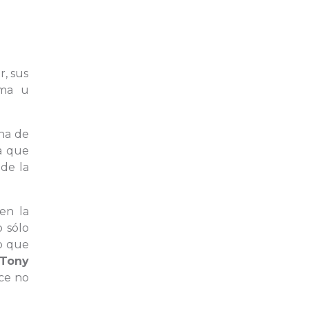
r, sus
rma u
na de
a que
de la
en la
 sólo
o que
Tony
ce no