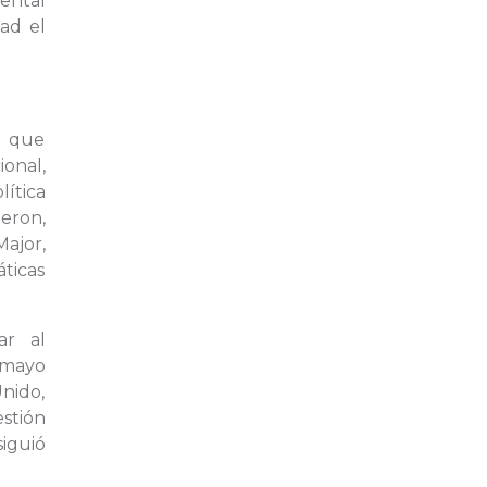
ental
ad el
a que
ional,
ítica
eron,
Major,
ticas
ar al
 mayo
nido,
stión
siguió