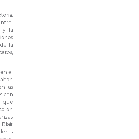
oria.
ontrol
 y la
iones
 de la
catos,
en el
iaban
en las
es con
e que
ico en
anzas
 Blair
deres