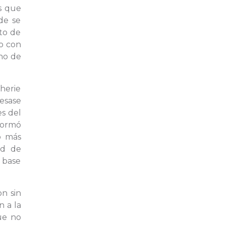
as que
de se
nto de
o con
uno de
Cherie
resase
es del
formó
o más
ad de
 base
on sin
n a la
que no