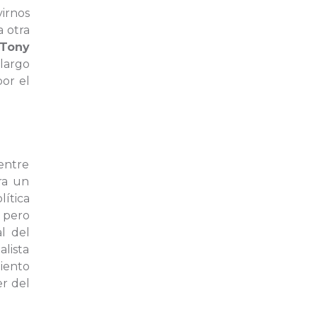
virnos
 otra
Tony
 largo
or el
 entre
ra un
ítica
, pero
al del
lista
iento
er del