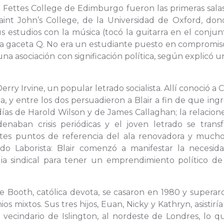
so Fettes College de Edimburgo fueron las primeras sal
Saint John’s College, de la Universidad de Oxford, don
s estudios con la música (tocó la guitarra en el conju
la gaceta Q. No era un estudiante puesto en compromis
a una asociación con significación política, según explicó 
rry Irvine, un popular letrado socialista. Allí conoció a 
ta, y entre los dos persuadieron a Blair a fin de que ing
días de Harold Wilson y de James Callaghan; la relacion
enaban crisis periódicas y el joven letrado se trans
tes puntos de referencia del ala renovadora y much
ido Laborista: Blair comenzó a manifestar la necesid
gia sindical para tener un emprendimiento político de
ie Booth, católica devota, se casaron en 1980 y superar
s mixtos. Sus tres hijos, Euan, Nicky y Kathryn, asistiría
l vecindario de Islington, al nordeste de Londres, lo 