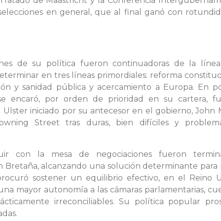
l Tratado de Maastricht y la Conferencia Intergubernam
selecciones en general, que al final ganó con rotundid
ciones de su política fueron continuadoras de la líne
eterminar en tres líneas primordiales: reforma constituc
ón y sanidad pública y acercamiento a Europa. En pol
 se encaró, por orden de prioridad en su cartera, fu
 Ulster iniciado por su antecesor en el gobierno, John 
ning Street tras duras, bien difíciles y problemá
guir con la mesa de negociaciones fueron termin
n Bretaña, alcanzando una solución determinante para
rocuró sostener un equilibrio efectivo, en el Reino U
una mayor autonomía a las cámaras parlamentarias, cue
rácticamente irreconciliables. Su política popular pro
adas.