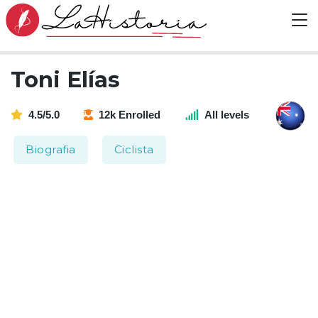
Toni Elías
4.5/5.0
12k Enrolled
All levels
Biografia
Ciclista