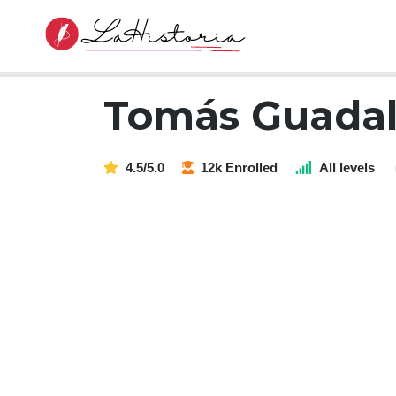
Tomás Guadal
4.5/5.0
12k Enrolled
All levels