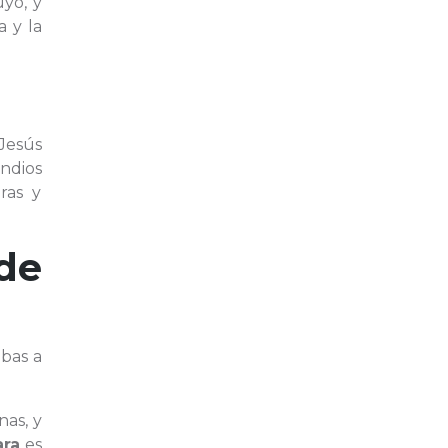
uyó, y
 y la
Jesús
indios
ras y
de
ibas a
nas, y
ara
es