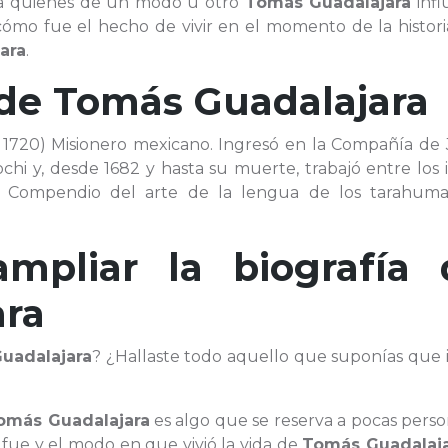
s a quienes de un modo u otro
Tomás Guadalajara
infl
mo fue el hecho de vivir en el momento de la historia
ara
.
 de
Tomás Guadalajara
 1720) Misionero mexicano. Ingresó en la Compañía de 
chi y, desde 1682 y hasta su muerte, trabajó entre los 
n Compendio del arte de la lengua de los tarahuma
ampliar la biografía 
ara
uadalajara
? ¿Hallaste todo aquello que suponías que 
omás Guadalajara
es algo que se reserva a pocas perso
 fue y el modo en que vivió la vida de
Tomás Guadalaj