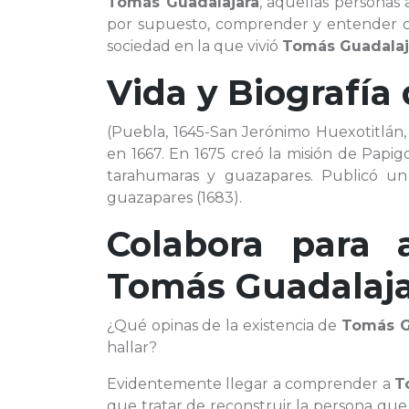
Tomás Guadalajara
, aquellas persona
por supuesto, comprender y entender có
sociedad en la que vivió
Tomás Guadalaj
Vida y Biografía
(Puebla, 1645-San Jerónimo Huexotitlán,
en 1667. En 1675 creó la misión de Papigo
tarahumaras y guazapares. Publicó u
guazapares (1683).
Colabora para 
Tomás Guadalaj
¿Qué opinas de la existencia de
Tomás G
hallar?
Evidentemente llegar a comprender a
T
que tratar de reconstruir la persona que