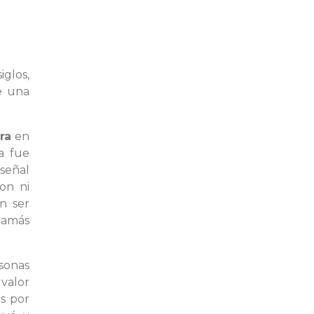
iglos,
e una
ra
en
a fue
 señal
on ni
n ser
jamás
rsonas
valor
as por