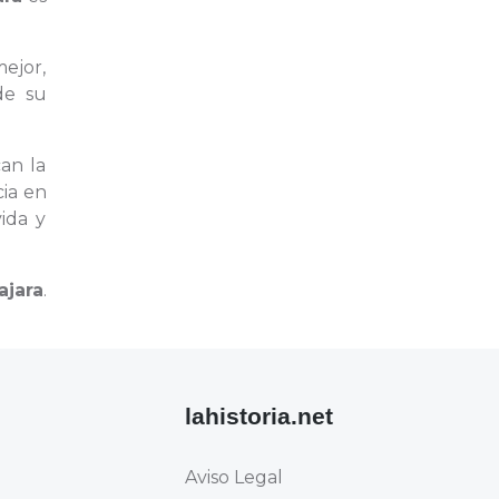
mejor,
de su
can la
cia en
ida y
jara
.
lahistoria.net
Aviso Legal