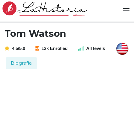
Tom Watson
4.5/5.0
12k Enrolled
All levels
Biografia