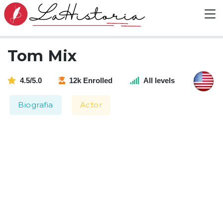
Tom Mix
4.5/5.0
12k Enrolled
All levels
Biografia
Actor