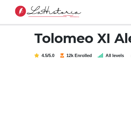
Tolomeo XI Al
4.5/5.0
12k Enrolled
All levels