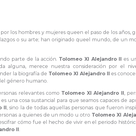
ita por los hombres y mujeres queen el paso de los años, g
hallazgos o su arte; han originado queel mundo, de un 
ndo parte de la acción.
Tolomeo XI Alejandro II
es u
da alguna, merece nuestra consideración por el niv
nder la biografía de
Tolomeo XI Alejandro II
es conoce
 del género humano.
 personas relevantes como
Tolomeo XI Alejandro II
, pe
 es una cosa sustancial para que seamos capaces de apr
 II
, sino la de todas aquellas personas que fueron insp
personas a quienes de un modo u otro
Tolomeo XI Alej
scifrar cómo fue el hecho de vivir en el periodo históric
andro II
.