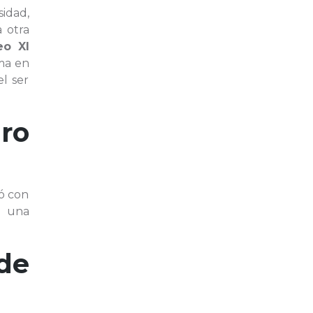
sidad,
 otra
eo XI
rma en
l ser
ro
só con
e una
de