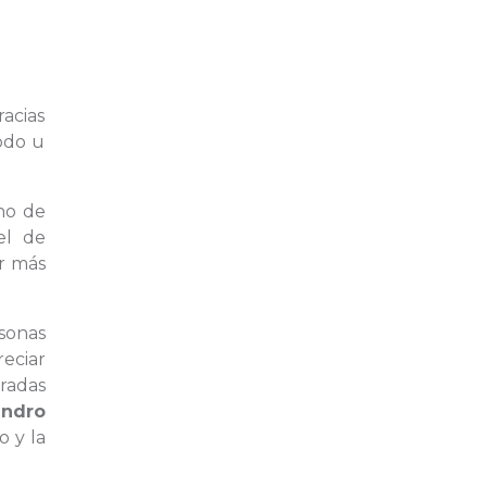
racias
modo u
no de
el de
r más
rsonas
eciar
iradas
andro
o y la