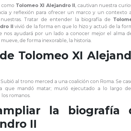
e, como
Tolomeo XI Alejandro II
, cautivan nuestra curio
ia y reflexión para ofrecer un marco y un contexto a
nuestras. Tratar de entender la biografía de
Tolom
dro II
vivió de la forma en que lo hizo y actuó de la fo
ue nos ayudará por un lado a conocer mejor el alma de
mueve, de forma inexorable, la historia.
a de
Tolomeo XI Alejand
C.). Subió al trono merced a una coalición con Roma. Se ca
 la que mandó matar; murió ejecutado a lo largo d
a los romanos.
ampliar la biografía 
ndro II