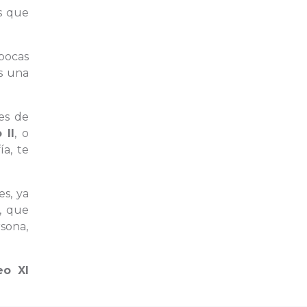
s que
pocas
s una
es de
 II
, o
a, te
es, ya
, que
rsona,
eo XI