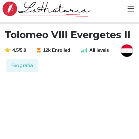
Tolomeo VIII Evergetes II
4.5/5.0
12k Enrolled
All levels
Biografia