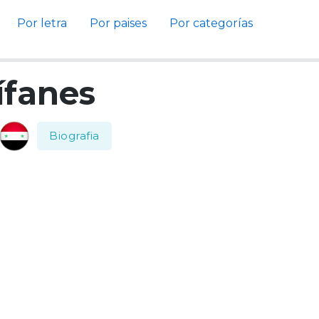
Por letra
Por paises
Por categorías
ífanes
Biografia