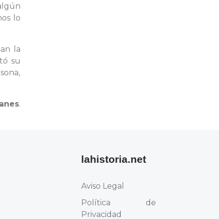
algún
nos lo
lan la
tó su
sona,
anes
.
lahistoria.net
Aviso Legal
Política de
Privacidad