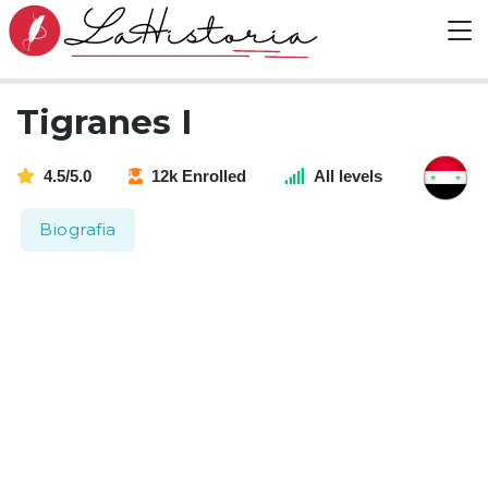
Tigranes I
4.5/5.0
12k Enrolled
All levels
Biografia