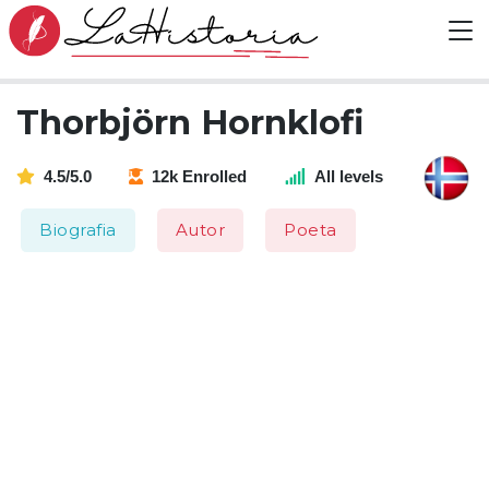
Thorbjörn Hornklofi
4.5/5.0
12k Enrolled
All levels
Biografia
Autor
Poeta