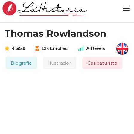
Thomas Rowlandson
4.5/5.0
12k Enrolled
All levels
Biografia
Ilustrador
Caricaturista