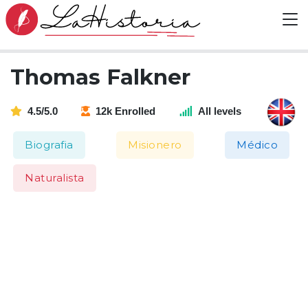
Thomas Falkner
4.5/5.0
12k Enrolled
All levels
Biografia
Misionero
Médico
Naturalista