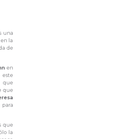
s una
 en la
da de
nn
en
 este
o que
e que
eresa
 para
s que
ólo la