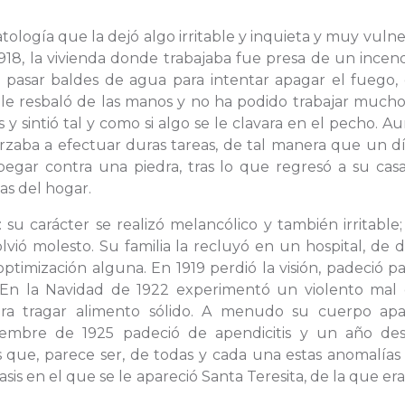
ología que la dejó algo irritable y inquieta y muy vuln
1918, la vivienda donde trabajaba fue presa de un incend
 pasar baldes de agua para intentar apagar el fuego, 
e resbaló de las manos y no ha podido trabajar mucho
 sintió tal y como si algo se le clavara en el pecho. 
zaba a efectuar duras tareas, de tal manera que un dí
egar contra una piedra, tras lo que regresó a su casa
as del hogar.
 su carácter se realizó melancólico y también irritable
lvió molesto. Su familia la recluyó en un hospital, de
optimización alguna. En 1919 perdió la visión, padeció par
. En la Navidad de 1922 experimentó un violento mal 
ara tragar alimento sólido. A menudo su cuerpo apa
viembre de 1925 padeció de apendicitis y un año de
s que, parece ser, de todas y cada una estas anomalías
is en el que se le apareció Santa Teresita, de la que e