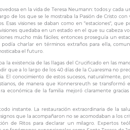
ovedosa en la vida de Teresa Neumann: todos y cada u
largo de los que se le mostraba la Pasión de Cristo con 
s. Esas visiones se daban como en "estaciones", que p
s visiones quedaba en un estado en el que su cabeza vo
ciones mucho más fáciles; entonces proseguía un esta
a podía charlar en términos extraños para ella, comun
osticaba el futuro.
ba la existencia de las llagas del Crucificado en las man
adir que a lo largo de los 40 días de la Cuaresma no pre
ia. El conocimiento de estos sucesos, naturalmente, pr
cristianos, de manera que Konnersreuth se transformó 
ra económica de la familia mejoró claramente gracias 
odo instante. La restauración extraordinaria de la sal
s signos que la acompañaron no se acomodaban a los cri
n de Ritos para declarar un milagro. Expertos teól