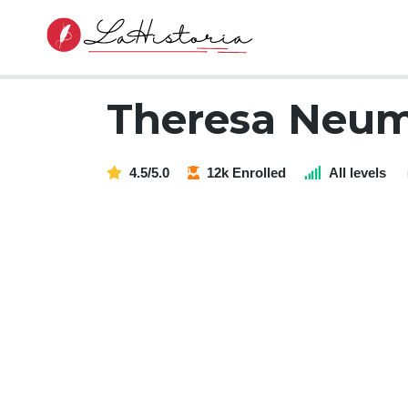
Theresa Neu
4.5/5.0
12k Enrolled
All levels