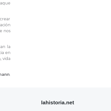
maque
 crear
lación
ue nos
lan la
cia en
, vida
mann
.
lahistoria.net