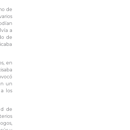
no de
varios
odían
lvía a
do de
icaba
os, en
cisaba
ovocó
en un
a los
ud de
terios
ogos,