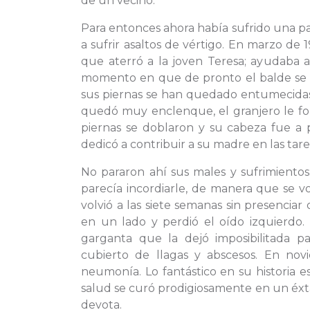
de un vecino.
Para entonces ahora había sufrido una pat
a sufrir asaltos de vértigo. En marzo de 
que aterró a la joven Teresa; ayudaba a
momento en que de pronto el balde se l
sus piernas se han quedado entumecidas y
quedó muy enclenque, el granjero le for
piernas se doblaron y su cabeza fue a p
dedicó a contribuir a su madre en las tare
No pararon ahí sus males y sufrimientos:
parecía incordiarle, de manera que se vo
volvió a las siete semanas sin presenciar 
en un lado y perdió el oído izquierdo
garganta que la dejó imposibilitada p
cubierto de llagas y abscesos. En no
neumonía. Lo fantástico en su historia e
salud se curó prodigiosamente en un éxtas
devota.