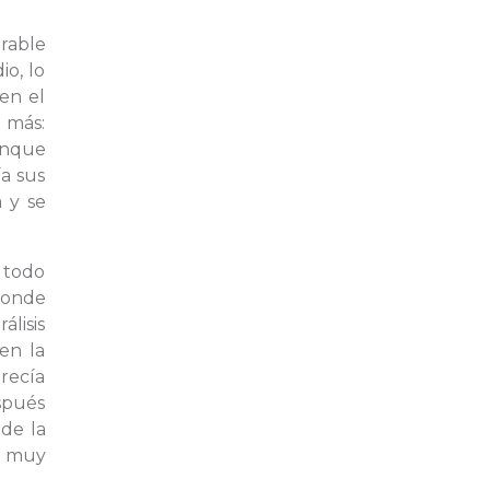
erable
io, lo
en el
 más:
Aunque
a sus
 y se
; todo
 donde
álisis
en la
recía
spués
 de la
ra muy