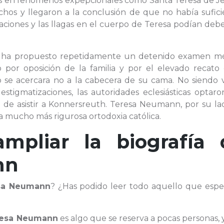
rtos en fenómenos expepcionales como Santa Teresa de J
hos y llegaron a la conclusión de que no había sufici
raciones y las llagas en el cuerpo de Teresa podían deb
ia ha propuesto repetidamente un detenido examen mé
 por oposición de la familia y por el elevado recato 
se acercara no a la cabecera de su cama. No siendo v
estigmatizaciones, las autoridades eclesiásticas optar
n de asistir a Konnersreuth. Teresa Neumann, por su la
 mucho más rigurosa ortodoxia católica.
ampliar la biografía 
nn
sa Neumann
? ¿Has podido leer todo aquello que espe
esa Neumann
es algo que se reserva a pocas personas,