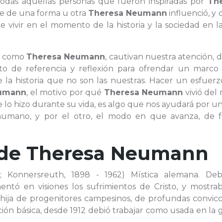
 todas aquellas personas que fueron inspiradas por
Th
de de una forma u otra
Theresa Neumann
influenció, y
vivir en el momento de la historia y la sociedad en l
e, como
Theresa Neumann
, cautivan nuestra atención,
 de referencia y reflexión para ofrendar un marco
e la historia que no son las nuestras. Hacer un esfuer
eumann
, el motivo por qué
Theresa Neumann
vivió del
 lo hizo durante su vida, es algo que nos ayudará por u
humano, y por el otro, el modo en que avanza, de 
 de
Theresa Neumann
 Konnersreuth, 1898 - 1962) Mística alemana. De
tó en visiones los sufrimientos de Cristo, y mostrab
 hija de progenitores campesinos, de profundas convicc
ión básica, desde 1912 debió trabajar como usada en la 