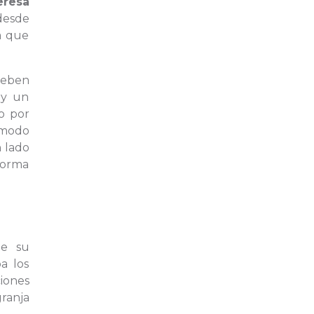
eresa
 desde
a que
 deben
 y un
zo por
 modo
n lado
forma
be su
a los
iones
granja