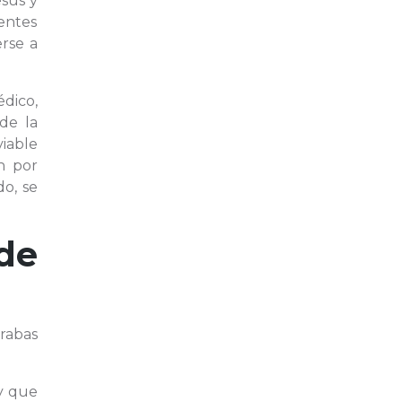
esús y
entes
erse a
dico,
de la
iable
on por
do, se
de
rabas
 y que