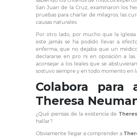
sabiendo los criterios de místicos expe
San Juan de la Cruz, examinaron los hec
pruebas para charlar de milagros; las cu
causas naturales.
Por otro lado, por mucho que la Igles
este jamás se ha podido llevar a efecto
enferma, que no dejaba que un médico 
declararse en pro ni en oposición a las 
aconsejar a los leales que se abstuviera
sostuvo siempre y en todo momento en la
Colabora para 
Theresa Neuma
¿Qué piensas de la existencia de
There
hallar?
Obviamente llegar a comprender a
Ther