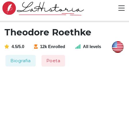
Theodore Roethke
4.5/5.0
12k Enrolled
All levels
Biografia
Poeta