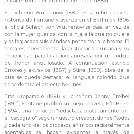
tratar el tema del adulterio en Cécile (1886).
Schach von Wuthenow (1882) es la última novela
histórica de Fontane y avanza en el Berlín de 1806:
el oficial Schach von Wuthenow se casa, en vez de
con la mujer querida, con la hija, a la que no quiere
y es fea; acaba suicidándose por temor a la broma. El
tema es, nuevamente, la aristocracia prusiana y su
incapacidad para la acción, apresada por un código
de honor anquilosado. A continuación escribió
Errores y extravíos (1887) y Stine (1890), obra de la
que se puede destacar el lenguaje colorido, que
tiene dentro el dialecto berlinés.
Tras Irreparable (1891) y La señora Jenny Treibel
(1892), Fontane publicó su mejor novela, Effi Briest
(1894), una narración "redactada prácticamente con
el psicógrafo", según nuestro creador, donde "todos
y cada uno de los procesos anímicos racionalmente
aceptables se hacen evidentes a través de