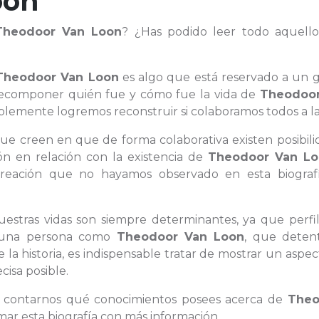
oon
Theodoor Van Loon
? ¿Has podido leer todo aquell
Theodoor Van Loon
es algo que está reservado a un 
recomponer quién fue y cómo fue la vida de
Theodoor
emente logremos reconstruir si colaboramos todos a la
 que creen en que de forma colaborativa existen posibil
ón en relación con la existencia de
Theodoor Van L
reación que no hayamos observado en esta biografí
nuestras vidas son siempre determinantes, ya que perfi
de una persona como
Theodoor Van Loon
, que deten
la historia, es indispensable tratar de mostrar un aspe
cisa posible.
ra contarnos qué conocimientos posees acerca de
Theo
mar esta biografía con más información.