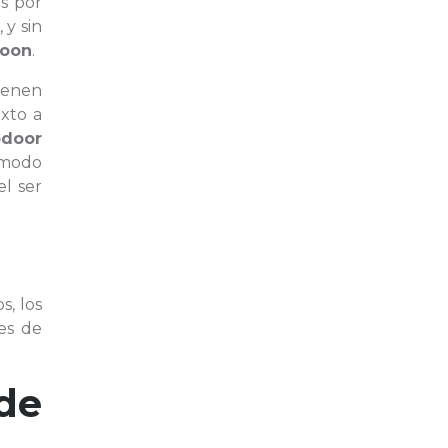
as por
 y sin
Loon
.
tienen
xto a
door
 modo
el ser
s, los
res de
de