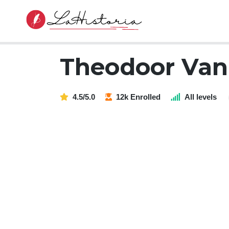
Theodoor Van
4.5/5.0
12k Enrolled
All levels