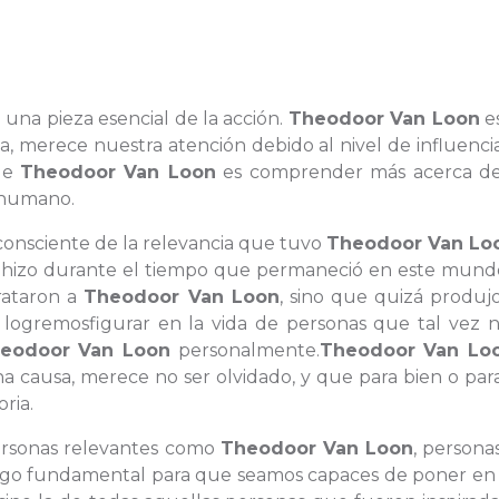
 una pieza esencial de la acción.
Theodoor Van Loon
e
na, merece nuestra atención debido al nivel de influenc
 de
Theodoor Van Loon
es comprender más acerca d
o humano.
 consciente de la relevancia que tuvo
Theodoor Van Lo
que hizo durante el tiempo que permaneció en este mund
trataron a
Theodoor Van Loon
, sino que quizá produj
ogremosfigurar en la vida de personas que tal vez 
eodoor Van Loon
personalmente.
Theodoor Van Lo
a causa, merece no ser olvidado, y que para bien o par
ria.
personas relevantes como
Theodoor Van Loon
, persona
algo fundamental para que seamos capaces de poner en 