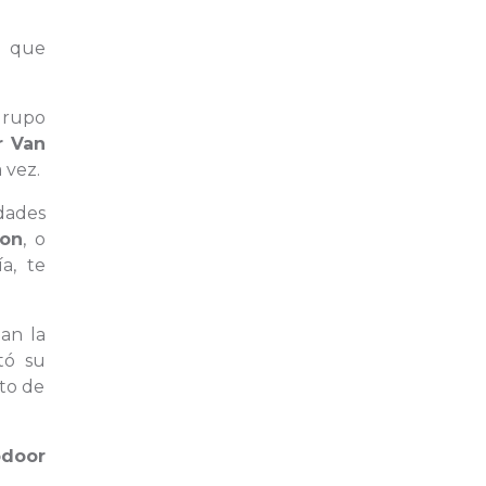
o que
grupo
 Van
 vez.
idades
oon
, o
a, te
lan la
tó su
cto de
door