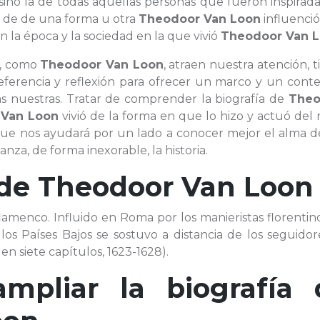
 sino la de todas aquellas personas que fueron inspirad
s de de una forma u otra
Theodoor Van Loon
influenció,
n la época y la sociedad en la que vivió
Theodoor Van 
e, como
Theodoor Van Loon
, atraen nuestra atención, 
erencia y reflexión para ofrecer un marco y un conte
as nuestras. Tratar de comprender la biografía de
Theo
 Van Loon
vivió de la forma en que lo hizo y actuó del
 que nos ayudará por un lado a conocer mejor el alma d
za, de forma inexorable, la historia.
 de
Theodoor Van Loon
 flamenco. Influido en Roma por los manieristas florentino
 los Países Bajos se sostuvo a distancia de los seguido
en siete capítulos, 1623-1628).
ampliar la biografía 