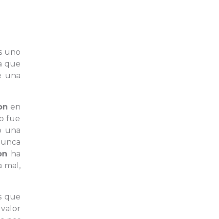
s uno
ia que
e una
on
en
o fue
o una
nunca
on
ha
a mal,
s que
valor