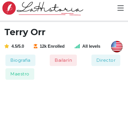
Terry Orr
4.5/5.0
12k Enrolled
All levels
Biografia
Bailarín
Director
Maestro