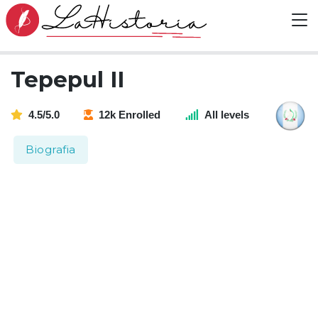
Tepepul II
4.5/5.0
12k Enrolled
All levels
Biografia