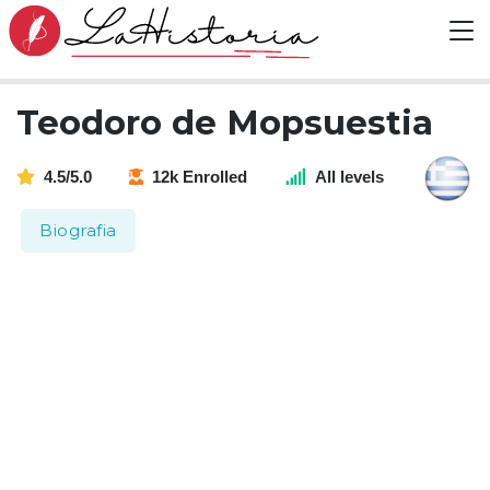
Teodoro de Mopsuestia
4.5/5.0
12k Enrolled
All levels
Biografia