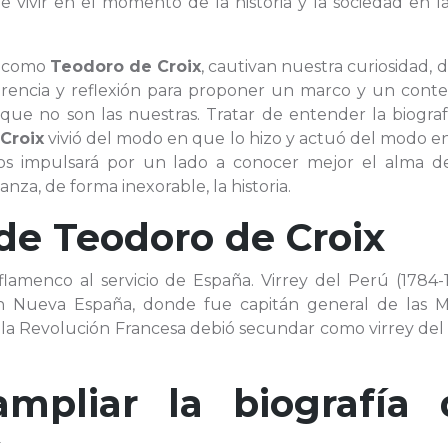
vivir en el momento de la historia y la sociedad en l
e, como
Teodoro de Croix
, cautivan nuestra curiosidad,
ncia y reflexión para proponer un marco y un conte
a que no son las nuestras. Tratar de entender la biogra
Croix
vivió del modo en que lo hizo y actuó del modo e
nos impulsará por un lado a conocer mejor el alma de
za, de forma inexorable, la historia.
 de
Teodoro de Croix
ar flamenco al servicio de España. Virrey del Perú (1784-
n Nueva España, donde fue capitán general de las Mil
as la Revolución Francesa debió secundar como virrey de
ampliar la biografía 