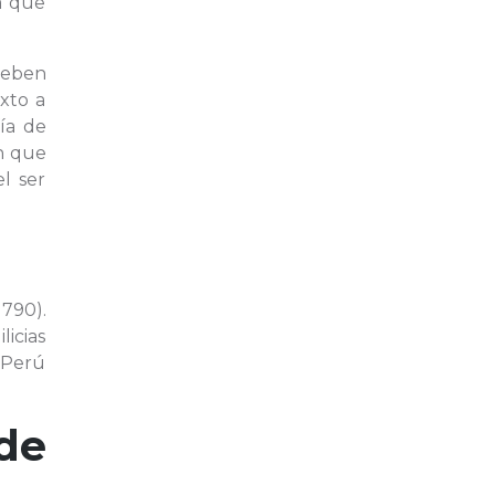
a que
 deben
xto a
fía de
n que
l ser
1790).
icias
l Perú
de