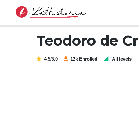
Teodoro de Cr
4.5/5.0
12k Enrolled
All levels