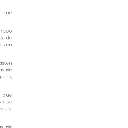
o que
grupo
ida de
os en
isten
ro de
rafía,
a que
yó su
ida y
o de