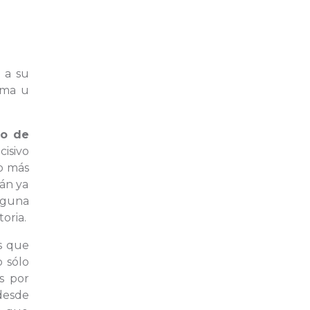
s a su
rma u
o de
cisivo
o más
rán ya
lguna
oria.
s que
o sólo
s por
 desde