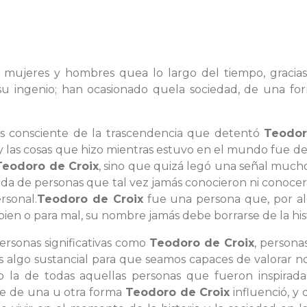
 las mujeres y hombres quea lo largo del tiempo, gracia
 su ingenio; han ocasionado quela sociedad, de una fo
es consciente de la trascendencia que detentó
Teodor
 y las cosas que hizo mientras estuvo en el mundo fue de
Teodoro de Croix
, sino que quizá legó una señal much
ida de personas que tal vez jamás conocieron ni conoce
sonal.
Teodoro de Croix
fue una persona que, por a
ien o para mal, su nombre jamás debe borrarse de la hist
rsonas significativas como
Teodoro de Croix
, persona
s algo sustancial para que seamos capaces de valorar n
no la de todas aquellas personas que fueron inspirada
de de una u otra forma
Teodoro de Croix
influenció, y