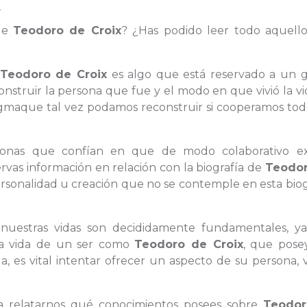
x
 de
Teodoro de Croix
? ¿Has podido leer todo aquell
Teodoro de Croix
es algo que está reservado a un 
onstruir la persona que fue y el modo en que vivió la v
gmaque tal vez podamos reconstruir si cooperamos tod
rsonas que confían en que de modo colaborativo ex
ervas información en relación con la biografía de
Teodo
ersonalidad u creación que no se contemple en esta biog
n nuestras vidas son decididamente fundamentales, y
e la vida de un ser como
Teodoro de Croix
, que pose
 es vital intentar ofrecer un aspecto de su persona, v
ra relatarnos qué conocimientos posees sobre
Teodor