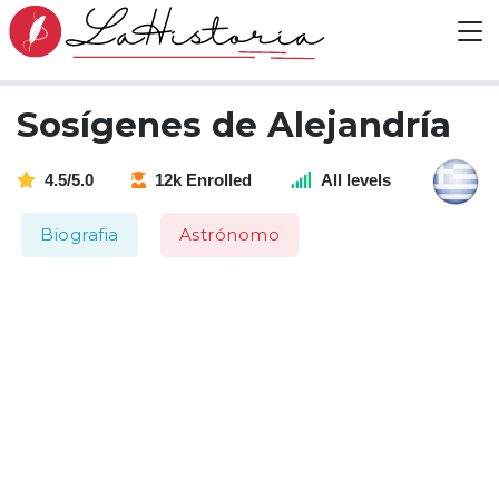
Sosígenes de Alejandría
4.5/5.0
12k Enrolled
All levels
Biografia
Astrónomo