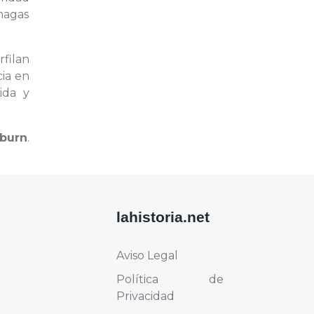
hagas
rfilan
cia en
ida y
eburn
.
lahistoria.net
Aviso Legal
Política de
Privacidad