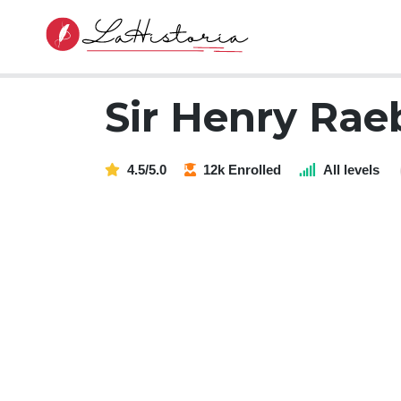
Sir Henry Rae
4.5/5.0
12k Enrolled
All levels