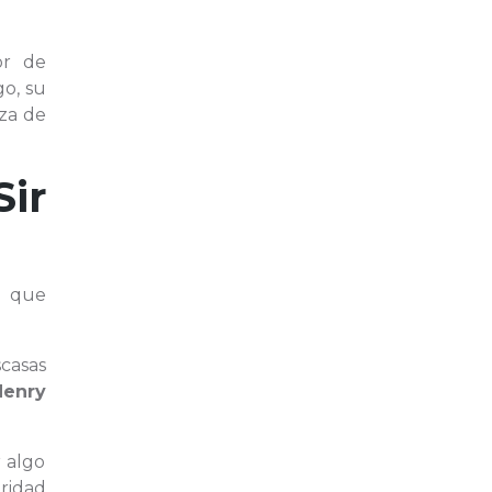
or de
go, su
eza de
Sir
n que
casas
Henry
 algo
aridad