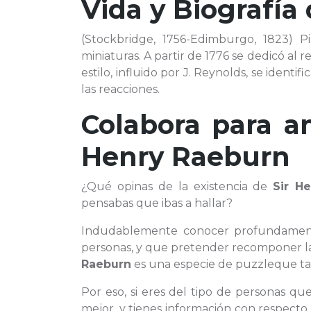
Vida y Biografía
(Stockbridge, 1756-Edimburgo, 1823) Pi
miniaturas. A partir de 1776 se dedicó al
estilo, influido por J. Reynolds, se identi
las reacciones.
Colabora para a
Henry Raeburn
¿Qué opinas de la existencia de
Sir H
pensabas que ibas a hallar?
Indudablemente conocer profundame
personas, y que pretender recomponer la
Raeburn
es una especie de puzzleque tal
Por eso, si eres del tipo de personas q
mejor, y tienes información con respecto 