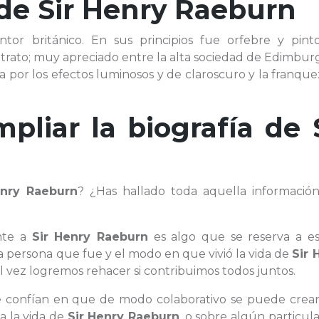
 de
Sir Henry Raeburn
ntor británico. En sus principios fue orfebre y pint
 retrato; muy apreciado entre la alta sociedad de Edimbur
fica por los efectos luminosos y de claroscuro y la franqu
mpliar la biografía de
enry Raeburn
? ¿Has hallado toda aquella informació
nte a
Sir Henry Raeburn
es algo que se reserva a es
 persona que fue y el modo en que vivió la vida de
Sir 
 vez logremos rehacer si contribuimos todos juntos.
ue confían en que de modo colaborativo se puede crear
a la vida de
Sir Henry Raeburn
, o sobre algún particul