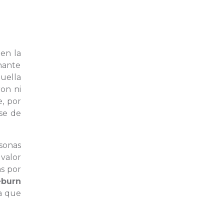
en la
inante
huella
on ni
, por
se de
rsonas
valor
as por
eburn
la que